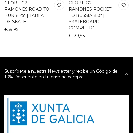
GLOBE G2
GLOBE G2
RAMONES ROAD TO
RAMONES ROCKET
RUN 8.25" | TABLA
TO RUSSIA 8.0" |
DE SKATE
SKATEBOARD
COMPLETO
Precio
€59,95
regular
Precio
€129,95
regular
Suscríbete a nuestra Newsletter y recibe un Código de
10% Descuento en tu primera compra