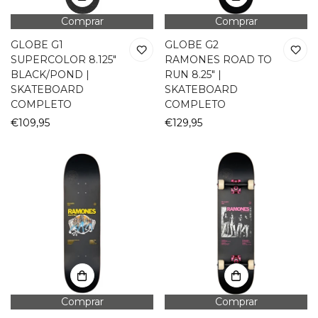
Comprar
Comprar
GLOBE G1
GLOBE G2
SUPERCOLOR 8.125"
RAMONES ROAD TO
BLACK/POND |
RUN 8.25" |
SKATEBOARD
SKATEBOARD
COMPLETO
COMPLETO
Precio
€109,95
Precio
€129,95
regular
regular
Comprar
Comprar